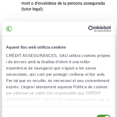
mort o d'invalidesa de la persona assegurada
(tutor legal).
Avantatges
Aquest lloc web utilitza cookies
CRÈDIT ASSEGURANCES, SAU utilitza cookies pròpies
El Creand Pla Estudiant Assegurat garanteix:
i de tercers amb la finalitat d’oferir-li una millor
experiència de navegació que s’ajusti a les seves
Preservació del capital.
Garantia del 100% de
les aportacions al venciment (capital garantit al
necessitats, així com per protegir i millorar el lloc web.
venciment del producte)..
Per tal que es recullin, és necessari el seu consentiment
exprés. Llegeixi atentament aquesta Política de cookies
Rendibilitat amb la màxima transparència
.
per informar-se sobre l’ús responsable que CRÈDIT
T’oferim un tipus d’interès garantit anual net
ASSEGURANCES, SAU en fa i sobre les opcions que té
(exempt de comissions i despeses). Aquest tipus
per configurar el seu navegador i gestionar-les.
d’interès s’informarà al principi de cada any.
Selecció
Rendibilitat a determinar anualment d’acord amb