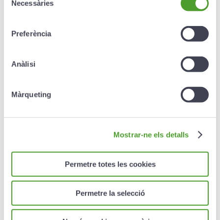
Necessàries
l’evolució dels mercats.
de
consentiment
Preferència
Rescats
Anàlisi
Màrqueting
El primer rescat es pot realitzar
un cop hagin passat
dos anys des de la contractació del producte.
A partir del segon any, i fins a 2 anys abans del
venciment
, es pot realitzar un rescat parcial (mínim de
Mostrar-ne els detalls
300 €) o total amb una penalització de l’1% sobre el
capital rescatat. En aquest cas, però, el capital no
estarà garantit.
Permetre totes les cookies
El valor de rescat
és l’import mínim entre la provisió
matemàtica i el valor de mercat dels actius vinculats
Permetre la selecció
Durant els 2 anys anteriors al venciment
, el capital
rescatat no estarà subjecte a cap penalització.