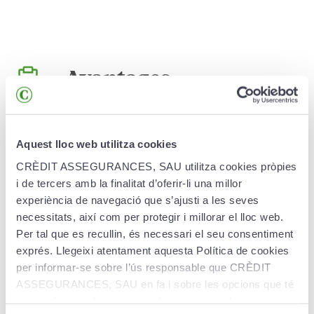
Avantages
Le CrèditPla Estudiant Assegurat assure :
Aquest lloc web utilitza cookies
Préservation du capital.
Garantie de 100 % des
CRÈDIT ASSEGURANCES, SAU utilitza cookies pròpies
versements à échéance (capital garanti à
i de tercers amb la finalitat d’oferir-li una millor
l'échéance du produit).</b
experiència de navegació que s’ajusti a les seves
Rendement en toute transparence.
Nous vous
necessitats, així com per protegir i millorar el lloc web.
offrons un taux d'intérêt garanti annuel net (hors
Per tal que es recullin, és necessari el seu consentiment
commissions et frais). Vous serez informé de ce
exprés. Llegeixi atentament aquesta Política de cookies
taux d'intérêt au début de chaque année.
per informar-se sobre l’ús responsable que CRÈDIT
Rendement à déterminer annuellement en
ASSEGURANCES, SAU en fa i sobre les opcions que té
fonction de l'évolution des marchés.
per configurar el seu navegador i gestionar-les.