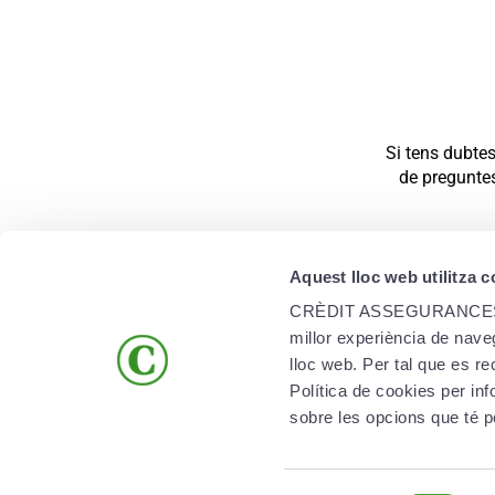
Si tens dubtes
de preguntes
Aquest lloc web utilitza 
CRÈDIT ASSEGURANCES, SAU 
millor experiència de naveg
lloc web. Per tal que es r
ENLLAÇOS D’INTERÈS
Política de cookies per 
sobre les opcions que té p
Creand Crèdit Andorrà
Creand Group