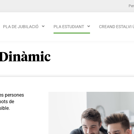
Per
PLA DE JUBILACIÓ
PLA ESTUDIANT
CREAND ESTALVI 
 Dinàmic
les persones
ebots de
ible.