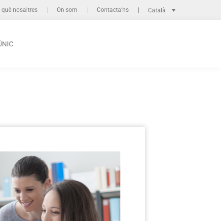
 què nosaltres
On som
Contacta’ns
Català
ÚNIC