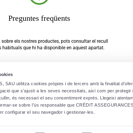
Preguntes freqüents
 sobre els nostres productes, pots consultar el recull
 habituals que hi ha disponible en aquest apartat.
Accedir ›
cookies
utilitza cookies pròpies i de tercers amb la finalitat d’oferi
ació que s’ajusti a les seves necessitats, així com per protegir i
ecullin, és necessari el seu consentiment exprés. Llegeixi atent
PRODUCTES
LEG
informar-se sobre l’ús responsable que CRÈDIT ASSEGURANCES,
er configurar el seu navegador i gestionar-les.
Pla de pensions
Polít
Pla de jubilació
Polít