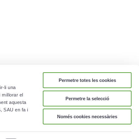
Permetre totes les cookies
r-li una
 millorar el
Permetre la selecció
ament aquesta
AL
 SAU en fa i
Només cookies necessàries
ica de cookies
ica de privacitat