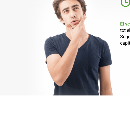
El v
tot 
Segu
capit