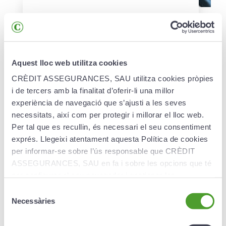
Creand Pla Jubilació
Indexat
El Creand Pla de Jubilació Indexat està
Aquest lloc web utilitza cookies
destinat a aquelles persones que volen treure
CRÈDIT ASSEGURANCES, SAU utilitza cookies pròpies
rendiment dels seus estalvis invertint en índexs
i de tercers amb la finalitat d’oferir-li una millor
internacionals de referència.
experiència de navegació que s’ajusti a les seves
necessitats, així com per protegir i millorar el lloc web.
Més informació ›
Per tal que es recullin, és necessari el seu consentiment
exprés. Llegeixi atentament aquesta Política de cookies
per informar-se sobre l’ús responsable que CRÈDIT
ASSEGURANCES, SAU en fa i sobre les opcions que té
per configurar el seu navegador i gestionar-les.
Selecció
Necessàries
de
consentiment