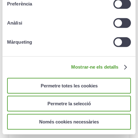
Preferència
Creand Pla Jubilació
Rendiment
Anàlisi
El Creand Pla Jubilació Rendiment està
destinat a aquelles persones que volen
Màrqueting
estalviar amb la màxima tranquil·litat obtenint
un rendiment anual garantit.
Més informació ›
Mostrar-ne els detalls
Permetre totes les cookies
Permetre la selecció
Preguntes freqüents
Només cookies necessàries