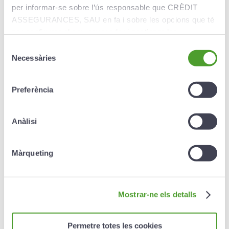
(exempt de comissions i despeses). Aquest tipus
per informar-se sobre l’ús responsable que CRÈDIT
d’interès s’informarà al principi de cada any.
ASSEGURANCES, SAU en fa i sobre les opcions que té
Rendibilitat a determinar anualment d’acord amb
per configurar el seu navegador i gestionar-les.
l’evolució dels mercats.
Selecció
Necessàries
de
Les aportacions són deduïbles fiscalment fins al
consentiment
màxim establert per la llei.
Preferència
Anàlisi
Rescats
Màrqueting
Producte no líquid;
és a dir, que no es pot rescatar fins
al seu venciment, tret dels casos següents:
Mostrar-ne els detalls
Si el prenedor es troba en situació de
desocupació durant més de 24 mesos
consecutius.
Permetre totes les cookies