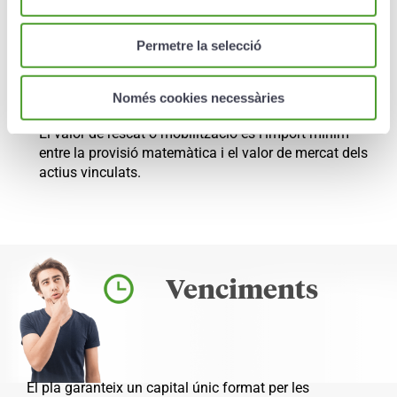
Si el prenedor es veu afectat per una malaltia
greu (baixa durant més de 12 mesos).
Permetre la selecció
Si el prenedor trasllada la residència fiscal fora
del país.
Només cookies necessàries
El valor de rescat o mobilització és l’import mínim
entre la provisió matemàtica i el valor de mercat dels
actius vinculats.
Venciments
El pla garanteix un capital únic format per les