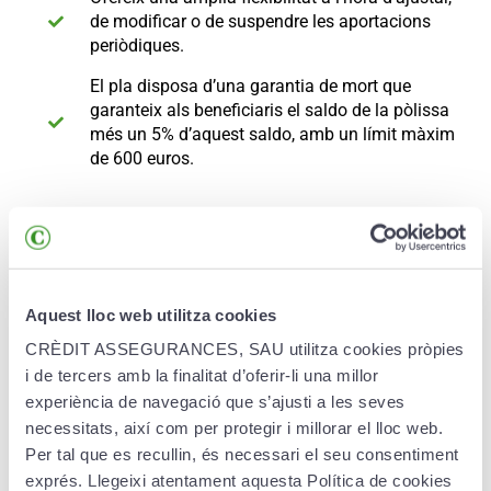
de modificar o de suspendre les aportacions
periòdiques.
El pla disposa d’una garantia de mort que
garanteix als beneficiaris el saldo de la pòlissa
més un 5% d’aquest saldo, amb un límit màxim
de 600 euros.
Avantatges
Aquest lloc web utilitza cookies
CRÈDIT ASSEGURANCES, SAU utilitza cookies pròpies
Preservació del capital. Garantia del 100% de les
i de tercers amb la finalitat d’oferir-li una millor
aportacions al venciment (capital garantit al
experiència de navegació que s’ajusti a les seves
venciment del producte).
necessitats, així com per protegir i millorar el lloc web.
Per tal que es recullin, és necessari el seu consentiment
Rendibilitat amb la màxima transparència.
T’oferim un tipus d’interès garantit anual net
exprés. Llegeixi atentament aquesta Política de cookies