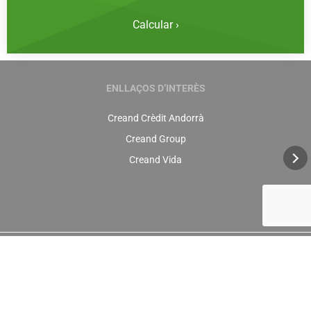
Calcular ›
ENLLAÇOS D’INTERÈS
Creand Crèdit Andorrà
Creand Group
Creand Vida
+376 88 88 88
info@creandestalvi.ad