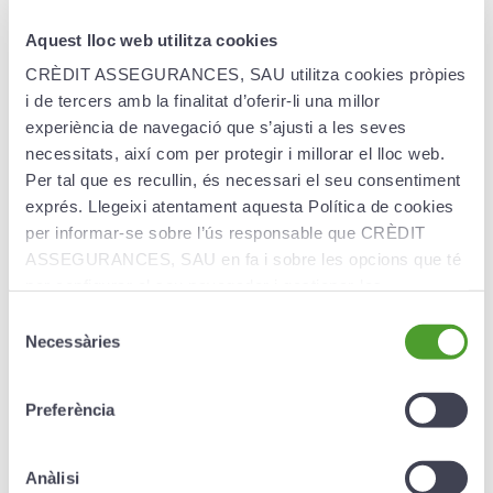
Aquest lloc web utilitza cookies
CRÈDIT ASSEGURANCES, SAU utilitza cookies pròpies
i de tercers amb la finalitat d’oferir-li una millor
Creand Pla Estudiant
experiència de navegació que s’ajusti a les seves
necessitats, així com per protegir i millorar el lloc web.
Dinàmic
Per tal que es recullin, és necessari el seu consentiment
exprés. Llegeixi atentament aquesta Política de cookies
El Creand Pla Estudiant Dinàmic està destinat
per informar-se sobre l’ús responsable que CRÈDIT
a aquelles persones que volen estalviar per al
futur dels seus fills, nets o nebots de manera
ASSEGURANCES, SAU en fa i sobre les opcions que té
progressiva per obtenir el millor rendiment
per configurar el seu navegador i gestionar-les.
possible.
Selecció
Necessàries
de
Més informació ›
consentiment
Preferència
Anàlisi