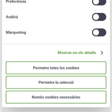
Preferència
Anàlisi
Creand Pla Pensions
Assegurat
Màrqueting
El Creand Pla Pensions Assegurat permet
estalviar amb la màxima tranquil·litat i obtenir un
rendiment anual garantit.
Mostrar-ne els detalls
Més informació ›
Permetre totes les cookies
Permetre la selecció
Només cookies necessàries
Preguntes freqüents