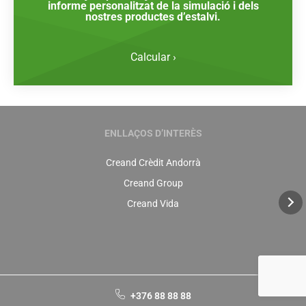
informe personalitzat de la simulació i dels
nostres productes d’estalvi.
Calcular ›
ENLLAÇOS D’INTERÈS
Creand Crèdit Andorrà
Creand Group
Creand Vida
+376 88 88 88