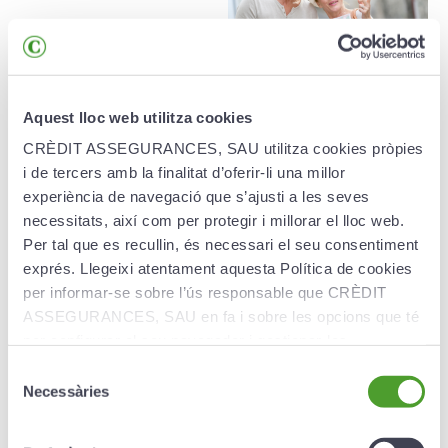
Creand Pla Pensions
Aquest lloc web utilitza cookies
Dinàmic
CRÈDIT ASSEGURANCES, SAU utilitza cookies pròpies
i de tercers amb la finalitat d’oferir-li una millor
El Creand Pla Pensions Dinàmic adapta la seva
experiència de navegació que s’ajusti a les seves
inversió depenent de l’edat del prenedor per
necessitats, així com per protegir i millorar el lloc web.
obtenir la millor combinació rendibilitat-risc del
Per tal que es recullin, és necessari el seu consentiment
capital invertit.
exprés. Llegeixi atentament aquesta Política de cookies
per informar-se sobre l’ús responsable que CRÈDIT
Més informació ›
ASSEGURANCES, SAU en fa i sobre les opcions que té
per configurar el seu navegador i gestionar-les.
Selecció
Necessàries
de
consentiment