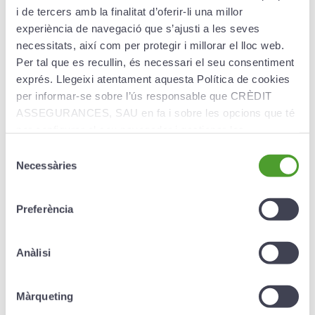
i de tercers amb la finalitat d’oferir-li una millor
experiència de navegació que s’ajusti a les seves
necessitats, així com per protegir i millorar el lloc web.
Creand Dynamic Study
Per tal que es recullin, és necessari el seu consentiment
Plan
exprés. Llegeixi atentament aquesta Política de cookies
per informar-se sobre l’ús responsable que CRÈDIT
Creand Dynamic Study Plan is aimed at those
ASSEGURANCES, SAU en fa i sobre les opcions que té
who want to build up a fund for the future of
per configurar el seu navegador i gestionar-les.
their children, grandchildren, nephews or
Selecció
nieces, obtaining the best return possible.
Necessàries
de
consentiment
More information ›
Preferència
Anàlisi
Màrqueting