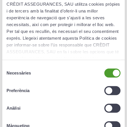
CRÈDIT ASSEGURANCES, SAU utilitza cookies pròpies
i de tercers amb la finalitat d’oferir-li una millor
Creand Plan Estudiante
experiència de navegació que s’ajusti a les seves
Dinámico
necessitats, així com per protegir i millorar el lloc web.
Per tal que es recullin, és necessari el seu consentiment
El Creand Plan Estudiante Dinámico está
exprés. Llegeixi atentament aquesta Política de cookies
destinado a aquellas personas que desean
per informar-se sobre l’ús responsable que CRÈDIT
ahorrar para el futuro de sus hijos, nietos o
ASSEGURANCES, SAU en fa i sobre les opcions que té
sobrinos de forma progresiva para obtener el
mejor rendimiento posible.
per configurar el seu navegador i gestionar-les.
Selecció
Más información ›
Necessàries
de
consentiment
Preferència
Anàlisi
Màrqueting