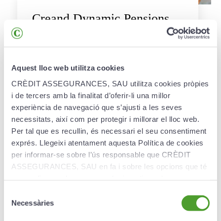
Creand Dynamic Pensions
Plan
Creand Dynamic Pensions Plan adapts the
investment according to the age of the policy
Aquest lloc web utilitza cookies
holder to obtain the best profitability-risk
CRÈDIT ASSEGURANCES, SAU utilitza cookies pròpies
combination for the capital invested.
i de tercers amb la finalitat d’oferir-li una millor
experiència de navegació que s’ajusti a les seves
More information ›
necessitats, així com per protegir i millorar el lloc web.
Per tal que es recullin, és necessari el seu consentiment
exprés. Llegeixi atentament aquesta Política de cookies
per informar-se sobre l’ús responsable que CRÈDIT
ASSEGURANCES, SAU en fa i sobre les opcions que té
per configurar el seu navegador i gestionar-les.
Selecció
Necessàries
de
consentiment