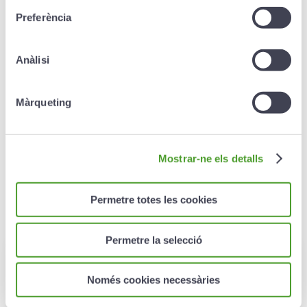
Creand Insured Pensions
Preferència
Plan
Anàlisi
Creand Insured Pensions Plan allows you to save
conveniently and obtain an annual guaranteed
return.
Màrqueting
More information ›
Mostrar-ne els detalls
Permetre totes les cookies
Permetre la selecció
FAQ
Només cookies necessàries