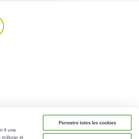
surances santé
es caractéristiques de chacune
aider dans votre choix.
les ›
Permetre totes les cookies
r-li una
 millorar el