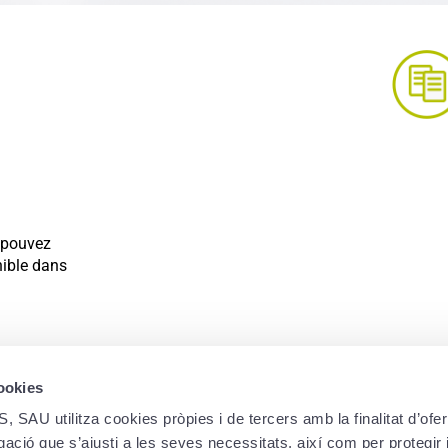
Comparateur d’as
Nous vous présentons les principal
 pouvez
de nos assurances pour vous 
nible dans
Découvrez-
cookies
utilitza cookies pròpies i de tercers amb la finalitat d’oferi
ació que s’ajusti a les seves necessitats, així com per protegir i