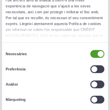
i de tercers amb la finalitat d’oferir-li una millor
experiència de navegació que s’ajusti a les seves
Creand Assegurances Estalvi
necessitats, així com per protegir i millorar el lloc web.
Per tal que es recullin, és necessari el seu consentiment
exprés. Llegeixi atentament aquesta Política de cookies
per informar-se sobre l’ús responsable que CRÈDIT
Av. Fiter i Rossell núm. 22
AD700 Escaldes-Engordany
ASSEGURANCES, SAU en fa i sobre les opcions que té
Du lundi au vendredi de 8 h 30 à 18 h
per configurar el seu navegador i gestionar-les.
Selecció
Téléphone
:
+376 88 91 19
Necessàries
de
consentiment
E-mail:
info@creandestalvi.ad
Preferència
Trouvez votre agence
Office Finder
›
Anàlisi
Màrqueting