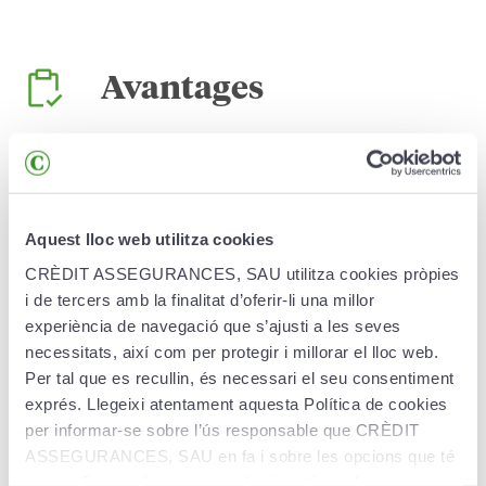
Avantages
L'épargne augmente à travers des versements
périodiques au choix (mensuels, trimestriels,
semestriels ou annuels) et extraordinaires (d'un
montant minimal de 100 euros).
Aquest lloc web utilitza cookies
CRÈDIT ASSEGURANCES, SAU utilitza cookies pròpies
Grande flexibilité pour ajuster, modifier ou
suspendre les versements périodiques.
i de tercers amb la finalitat d’oferir-li una millor
experiència de navegació que s’ajusti a les seves
Les versements sont déductibles d'impôt jusqu'à
necessitats, així com per protegir i millorar el lloc web.
la limite maximale établie par la loi.
Per tal que es recullin, és necessari el seu consentiment
exprés. Llegeixi atentament aquesta Política de cookies
per informar-se sobre l’ús responsable que CRÈDIT
ASSEGURANCES, SAU en fa i sobre les opcions que té
per configurar el seu navegador i gestionar-les.