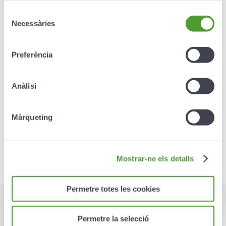
Retraits
Selecció
Necessàries
de
consentiment
Produit non liquide :
cela signifie qu’il ne peut pas être
retiré avant son échéance, sauf dans les cas suivants :
Preferència
Si le souscripteur est en situation de chômage
pendant plus de 24 mois consécutifs.
Anàlisi
Si le souscripteur est touché par une maladie
grave (arrêt de travail de plus de 12 mois).
Màrqueting
Si le souscripteur établit une nouvelle résidence
fiscale hors du pays.
Mostrar-ne els detalls
Permetre totes les cookies
Échéances
Permetre la selecció