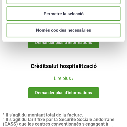
Permetre la selecció
Crèditsalut
Lire plus ›
Només cookies necessàries
Demander plus d'informations
Crèditsalut hospitalització
Lire plus ›
Demander plus d'informations
¹ Il s’agit du montant total de la facture.
² Il s’agit du tarif fixé par la Sécurité Sociale andorrane
(CASS) que les centres conventionnés s’engagent à