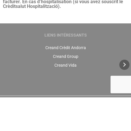
facturer. En cas d’hospitalisation (si vous avez souscrit le
Crèditsalut Hospitalització).
LIENS INTÉRESSANTS
Creand Crèdit Andorra
Creand Group
Creand Vida
+376 88 88 88
info@creandestalvi.ad
© 2026 Creand Estalvi