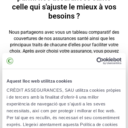
celle qui s'ajuste le mieux à vos
besoins ?
Nous partageons avec vous un tableau comparatif des
couvertures de nos assurances santé ainsi que les
principaux traits de chacune d’elles pour faciliter votre
choix. Après avoir choisi votre assurance, vous pouvez
également nous demander des informations
supplémentaires.
Médecine générale (visites, pharmacie, analyses,
Aquest lloc web utilitza cookies
diagnostics, etc. )
CRÈDIT ASSEGURANCES, SAU utilitza cookies pròpies
i de tercers amb la finalitat d’oferir-li una millor
Centre conventionnés avec la CASS
PIAM:
100 %
des frais réels¹​
Crèditsalut:
100 % du tarif de la
experiència de navegació que s’ajusti a les seves
CASS²
Crèdit Hospitalització:
100% de la despesa
necessitats, així com per protegir i millorar el lloc web.
CASS²
______________
Centre non conventionnés
avec la CASS
PIAM:
100 % des frais réels¹​
Per tal que es recullin, és necessari el seu consentiment
Crèditsalut:
58 % du tarif de la CASS²
Crèdit
exprés. Llegeixi atentament aquesta Política de cookies
Hospitalització:
58% de la despesa CASS²