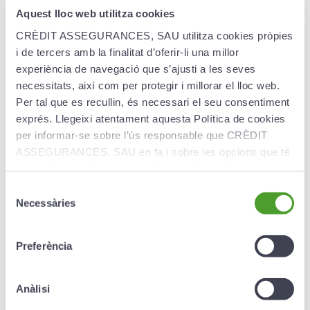
Nous vous offrons un taux d'intérêt annuel net
Aquest lloc web utilitza cookies
garanti (sans commissions ni frais).
CRÈDIT ASSEGURANCES, SAU utilitza cookies pròpies
i de tercers amb la finalitat d’oferir-li una millor
Garantie du groupe Creand.
Nous mettons en
experiència de navegació que s’ajusti a les seves
avant la solvabilité et le leadership du groupe à
necessitats, així com per protegir i millorar el lloc web.
l'échelle nationale, ce qui donne aux clients une
Per tal que es recullin, és necessari el seu consentiment
confiance supplémentaire dans la sécurité et la
exprés. Llegeixi atentament aquesta Política de cookies
stabilité du produit.
per informar-se sobre l’ús responsable que CRÈDIT
ASSEGURANCES, SAU en fa i sobre les opcions que té
per configurar el seu navegador i gestionar-les.
Selecció
Retraits
Necessàries
de
consentiment
Vous pouvez demander des rachats après 2 ans à
Preferència
compter de la souscription du produit.
À partir de la deuxième année et jusqu'à 5 ans avant
Anàlisi
l'échéance, le rachat peut être partiel (avec un