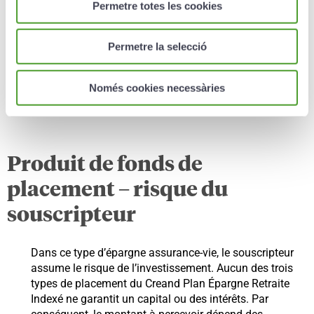
La valeur de rachat correspond à la valeur du
Permetre totes les cookies
fonds cumulé au moment de la demande du
rachat.
Permetre la selecció
Pendant les 5 années précédant l’échéance, le
capital remboursé ne fera l’objet d’aucune
Només cookies necessàries
pénalité.
Produit de fonds de
placement – risque du
souscripteur
Dans ce type d’épargne assurance-vie, le souscripteur
assume le risque de l’investissement. Aucun des trois
types de placement du Creand Plan Épargne Retraite
Indexé ne garantit un capital ou des intérêts. Par