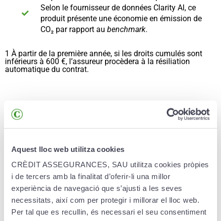
Selon le fournisseur de données Clarity AI, ce
produit présente une économie en émission de
CO₂ par rapport au
benchmark
.
1 À partir de la première année, si les droits cumulés sont
inférieurs à 600 €, l’assureur procèdera à la résiliation
automatique du contrat.
Avantages
Aquest lloc web utilitza cookies
Transparence et efficience:
le produit investit
CRÈDIT ASSEGURANCES, SAU utilitza cookies pròpies
dans des fonds d’investissement qui suivent des
i de tercers amb la finalitat d’oferir-li una millor
indices boursiers reconnus, profitant de
experiència de navegació que s’ajusti a les seves
l’efficience du marché.
necessitats, així com per protegir i millorar el lloc web.
Per tal que es recullin, és necessari el seu consentiment
Double protection:
avec un capital décès