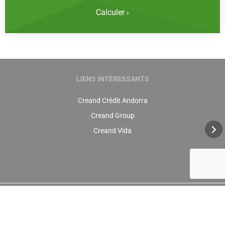
Calculer ›
LIENS INTÉRESSANTS
Creand Crèdit Andorra
Creand Group
Creand Vida
+376 88 88 88
info@creandestalvi.ad