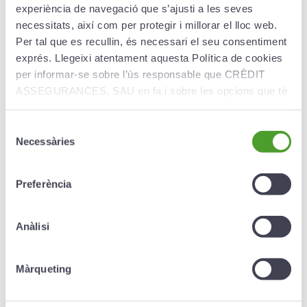
experiència de navegació que s’ajusti a les seves
Crèditsalut:
58% de la tarifa CASS²
necessitats, així com per protegir i millorar el lloc web.
Crèdit Hospitalització:
58% de la despesa CASS²
Per tal que es recullin, és necessari el seu consentiment
______________
exprés. Llegeixi atentament aquesta Política de cookies
Homeopatia
PIAM:
100% de la despesa real
per informar-se sobre l’ús responsable que CRÈDIT
Crèditsalut:
100% de la tarifa CASS
ASSEGURANCES, SAU en fa i sobre les opcions que té
Crèdit Hospitalització:
No inclòs
per configurar el seu navegador i gestionar-les.
______________
Selecció
Acupuntura
Necessàries
de
PIAM:
100% de la despesa CAAS
consentiment
Crèditsalut:
No inclòs
Crèdit Hospitalització:
No inclòs
Preferència
Hospitalització
Anàlisi
Cobertura dental
Màrqueting
Indemnitzacions
Descompte