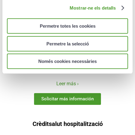
Mostrar-ne els detalls
PIAM
Permetre totes les cookies
Leer más ›
Permetre la selecció
Solicitar más información
Només cookies necessàries
Crèditsalut
Leer más ›
Solicitar más información
Crèditsalut hospitalització