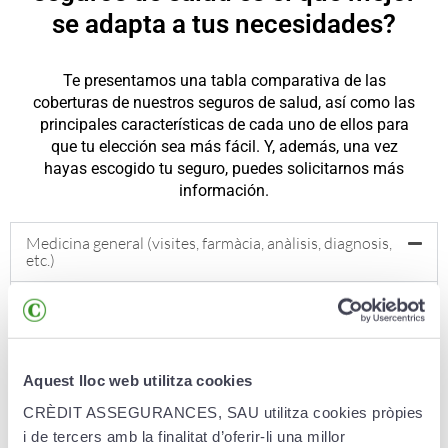
se adapta a tus necesidades?
Te presentamos una tabla comparativa de las
coberturas de nuestros seguros de salud, así como las
principales características de cada uno de ellos para
que tu elección sea más fácil. Y, además, una vez
hayas escogido tu seguro, puedes solicitarnos más
información.
Medicina general (visites, farmàcia, anàlisis, diagnosis,
etc.)
Centres concertats amb la CASS
PIAM:
100% de la despesa real¹​
Crèditsalut:
100% de la tarifa CASS²
Crèdit Hospitalització:
100% de la despesa CASS²
Aquest lloc web utilitza cookies
______________
CRÈDIT ASSEGURANCES, SAU utilitza cookies pròpies
Centres no concertats amb la CASS
i de tercers amb la finalitat d’oferir-li una millor
PIAM:
100% de la despesa real¹​