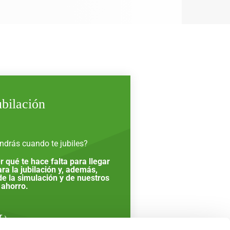
ubilación
endrás cuando te jubiles?
r qué te hace falta para llegar
ra la jubilación y, además,
e la simulación y de nuestros
 ahorro.
 ›