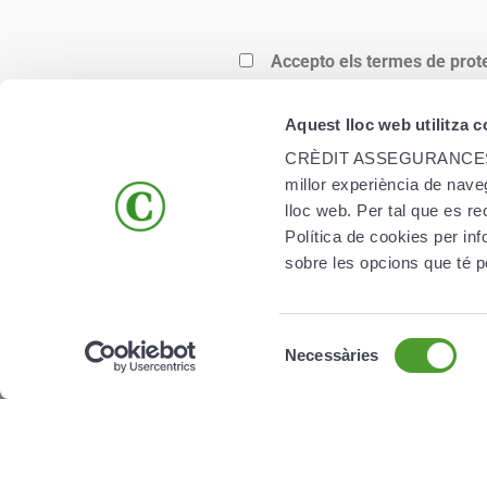
Accepto els termes de prot
Aquest lloc web utilitza 
CRÈDIT ASSEGURANCES, SAU 
millor experiència de naveg
lloc web. Per tal que es r
ENLLAÇOS D’INTERÈS
Política de cookies per 
sobre les opcions que té p
Creand Crèdit Andorrà
Creand Group
Selecció
Creand Vida
Necessàries
de
consentiment