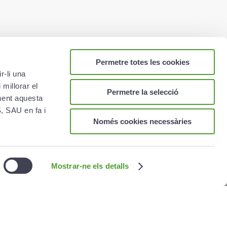
Permetre totes les cookies
r-li una
 millorar el
Permetre la selecció
ament aquesta
AL
 SAU en fa i
Només cookies necessàries
ica de cookies
ica de privacitat
legal
Mostrar-ne els detalls
rmació corporativa