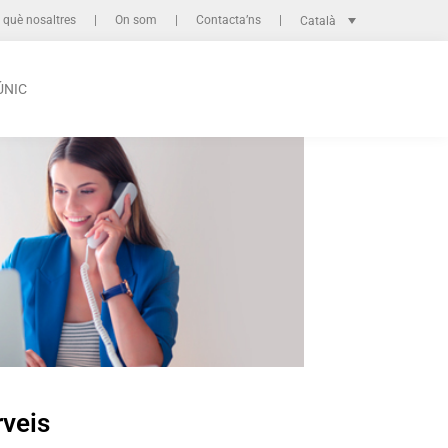
 què nosaltres
On som
Contacta’ns
Català
ÚNIC
rveis