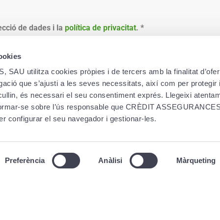
ecció de dades i la
política de privacitat
.
*
cookies
utilitza cookies pròpies i de tercers amb la finalitat d’oferi
ació que s’ajusti a les seves necessitats, així com per protegir i
ecullin, és necessari el seu consentiment exprés. Llegeixi atent
PRODUCTES
LEG
informar-se sobre l’ús responsable que CRÈDIT ASSEGURANCES,
er configurar el seu navegador i gestionar-les.
Pla de pensions
Polít
Pla de jubilació
Polít
Pla estudiant
Avís 
Preferència
Anàlisi
Màrqueting
Creand Estalvi Únic
Info