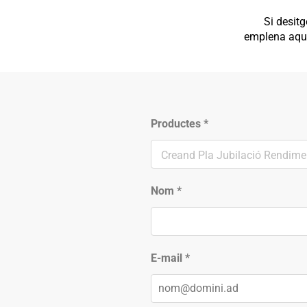
Si desit
emplena aque
Productes
*
Nom
*
E-mail
*