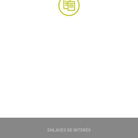
Comparador de seguros de salud
Te presentamos las principales características
de cada uno de ellos para que tu elección sea
más fácil.
Saber mas ›
ENLACES DE INTERÉS