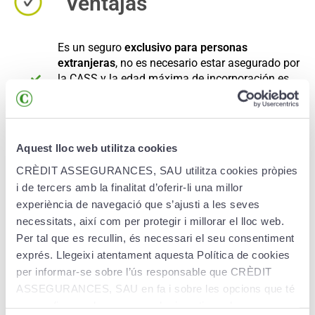
Ventajas
Es un seguro
exclusivo para personas
extranjeras
, no es necesario estar asegurado por
la CASS y la edad máxima de incorporación es
de 70 años en función de la declaración de
salud.
Aquest lloc web utilitza cookies
CRÈDIT ASSEGURANCES, SAU utilitza cookies pròpies
i de tercers amb la finalitat d’oferir-li una millor
Prestaciones
experiència de navegació que s’ajusti a les seves
necessitats, així com per protegir i millorar el lloc web.
Per tal que es recullin, és necessari el seu consentiment
Garantías del seguro:
exprés. Llegeixi atentament aquesta Política de cookies
per informar-se sobre l’ús responsable que CRÈDIT
Reembolso de gastos de asistencia médica
ASSEGURANCES, SAU en fa i sobre les opcions que té
extrahospitalaria
(médico de medicina general,
per configurar el seu navegador i gestionar-les.
pediatría y puericultura, en consulta y a