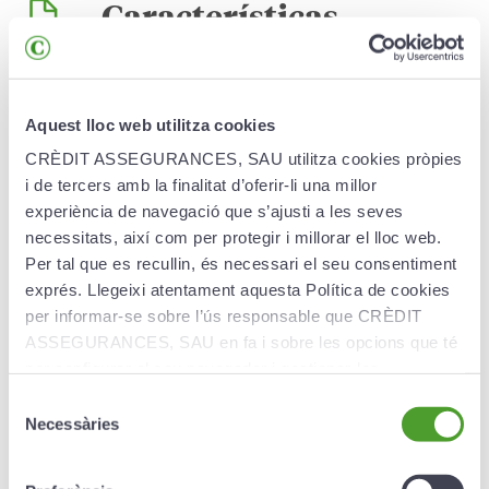
Características
Puede solicitar los planes de previsión cualquier
empresa, asociación o fundación, tanto del sector
Aquest lloc web utilitza cookies
privado como del público.
CRÈDIT ASSEGURANCES, SAU utilitza cookies pròpies
Con estos planes, tu empresa dispondrá de derechos y
i de tercers amb la finalitat d’oferir-li una millor
obligaciones relacionadas con compromisos
experiència de navegació que s’ajusti a les seves
económicos sobre la jubilación, la muerte y la
necessitats, així com per protegir i millorar el lloc web.
invalidez.
Per tal que es recullin, és necessari el seu consentiment
exprés. Llegeixi atentament aquesta Política de cookies
per informar-se sobre l’ús responsable que CRÈDIT
ASSEGURANCES, SAU en fa i sobre les opcions que té
per configurar el seu navegador i gestionar-les.
Ventajas
Selecció
Necessàries
de
consentiment
Protección económica de los trabajadores de la
empresa en los casos de jubilación, muerte e