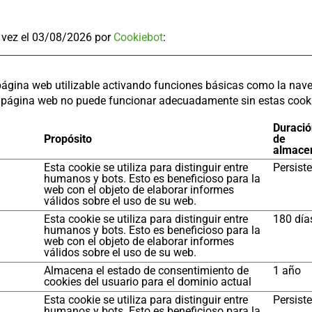
a vez el 03/08/2026 por
Cookiebot
:
ágina web utilizable activando funciones básicas como la naveg
a página web no puede funcionar adecuadamente sin estas cook
Duraci
Propósito
de
almace
Esta cookie se utiliza para distinguir entre
Persist
humanos y bots. Esto es beneficioso para la
web con el objeto de elaborar informes
válidos sobre el uso de su web.
Esta cookie se utiliza para distinguir entre
180 día
humanos y bots. Esto es beneficioso para la
web con el objeto de elaborar informes
válidos sobre el uso de su web.
Almacena el estado de consentimiento de
1 año
cookies del usuario para el dominio actual
Esta cookie se utiliza para distinguir entre
Persist
humanos y bots. Esto es beneficioso para la