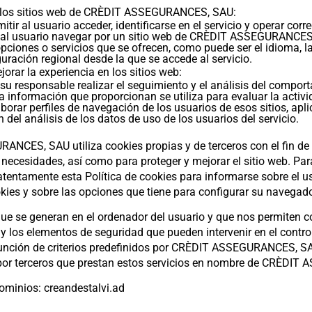
de los sitios web de CRÈDIT ASSEGURANCES, SAU:
tir al usuario acceder, identificarse en el servicio y operar cor
 al usuario navegar por un sitio web de CRÈDIT ASSEGURANCES
opciones o servicios que se ofrecen, como puede ser el idioma, l
guración regional desde la que se accede al servicio.
orar la experiencia en los sitios web:
 su responsable realizar el seguimiento y el análisis del compor
a información que proporcionan se utiliza para evaluar la activi
ar perfiles de navegación de los usuarios de esos sitios, apli
 del análisis de los datos de uso de los usuarios del servicio.
NCES, SAU utiliza cookies propias y de terceros con el fin de 
necesidades, así como para proteger y mejorar el sitio web. Par
tentamente esta Política de cookies para informarse sobre el 
 y sobre las opciones que tiene para configurar su navegador
e se generan en el ordenador del usuario y que nos permiten c
y los elementos de seguridad que pueden intervenir en el contro
 función de criterios predefinidos por CRÈDIT ASSEGURANCES, SA
 por terceros que prestan estos servicios en nombre de CRÈDI
dominios: creandestalvi.ad