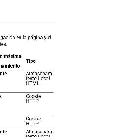
ación en la página y el
ies.
ón máxima
Tipo
namiento
ente
Almacenam
iento Local
HTML
s
Cookie
HTTP
Cookie
HTTP
ente
Almacenam
iento Local