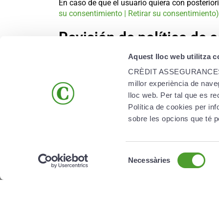
En caso de que el usuario quiera con posterior
su consentimiento | Retirar su consentimiento)
Revisión de política de 
Aquest lloc web utilitza 
CRÈDIT ASSEGURANCES, SAU y las empresas del 
regulatorias, o con el fin de adaptar dicha pol
CRÈDIT ASSEGURANCES, SAU 
millor experiència de naveg
lloc web. Per tal que es r
ENLACES DE INTERÉS
Política de cookies per 
sobre les opcions que té p
Creand Crèdit Andorra
Creand Group
Selecció
Creand Vida
Necessàries
de
consentiment