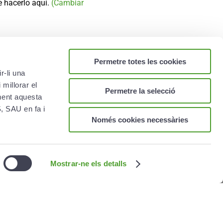
e hacerlo aquí.
(Cambiar
Permetre totes les cookies
e exigencias legales,
uladores
r-li una
 millorar el
Permetre la selecció
ament aquesta
L
 SAU en fa i
Només cookies necessàries
ica de cookies
ica de privacidad
 legal
Mostrar-ne els detalls
mación corporativa