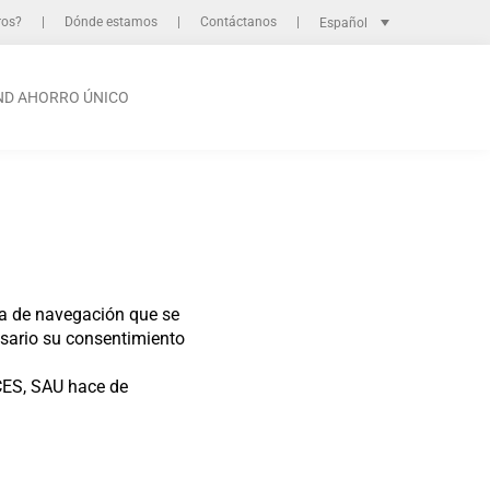
ros?
Dónde estamos
Contáctanos
Español
ND AHORRO ÚNICO
ia de navegación que se
esario su consentimiento
CES, SAU hace de