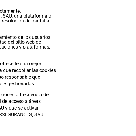
rectamente.
, SAU, una plataforma o
a resolución de pantalla
tamiento de los usuarios
dad del sitio web de
caciones y plataformas,
ofrecerle una mejor
a que recopilar las cookies
uso responsable que
 y gestionarlas.
onocer la frecuencia de
l de acceso a áreas
U y que se activan
T ASSEGURANCES, SAU.