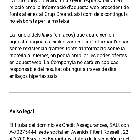
La Companyia declina qualsevol responsabilitat en
relació amb la informació d’aquesta web procedent de
fonts alienes al Grup Creand, així com dels continguts
no elaborats per la mateixa.
La funció dels
links
(enllaços) que apareixen en
aquesta pàgina és exclusivament la d’informar l’usuari
sobre l’existència d’altres fonts d’informació sobre la
matèria a Internet, on podrà ampliar les dades ofertes
en aquest web. La Companyia no serà en cap cas
responsable del resultat obtingut a través de dits
enllaços hipertextuals.
Aviso legal
El titular del dominio es Crèdit Assegurances, SAU, con
A-702754-M, sede social en Avenida Fiter i Rossell , 22,
AD 700 Escaldes Engordany, datos de inscripción en el