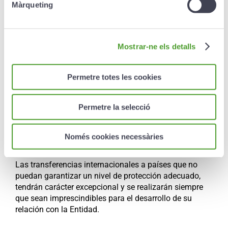
Màrqueting
beneficiar del acceso a sus datos desde cualquier de
ellas, respetando en todo caso la legislación aplicable
sobre protección de datos de carácter personal y sin
necesidad de que a los interesados les sea
Mostrar-ne els detalls
comunicada cada primera comunicación que se
efectúe.
Permetre totes les cookies
En el marco de las comunicaciones indicadas en el
párrafo anterior, se podrán realizar transferencias
Permetre la selecció
internacionales de datos a terceros países u
organizaciones internacionales, sobre los que exista o
no una decisión de adecuación de la Comisión
Només cookies necessàries
Europea respecto a los mismos.
Las transferencias internacionales a países que no
puedan garantizar un nivel de protección adecuado,
tendrán carácter excepcional y se realizarán siempre
que sean imprescindibles para el desarrollo de su
relación con la Entidad.