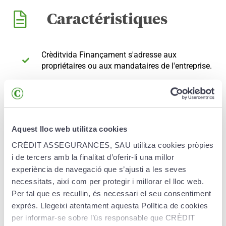
Caractéristiques
Crèditvida Finançament s'adresse aux
propriétaires ou aux mandataires de l'entreprise.
Le capital assuré équivaut au solde débiteur des
comptes détenus par l'assuré auprès de Crèdit
Andorrà.
Aquest lloc web utilitza cookies
CRÈDIT ASSEGURANCES, SAU utilitza cookies pròpies
i de tercers amb la finalitat d’oferir-li una millor
Avantages
experiència de navegació que s’ajusti a les seves
necessitats, així com per protegir i millorar el lloc web.
Per tal que es recullin, és necessari el seu consentiment
exprés. Llegeixi atentament aquesta Política de cookies
L’assurance couvre les dettes du défunt pour que
ses proches n'aient pas à les prendre en charge.
per informar-se sobre l’ús responsable que CRÈDIT