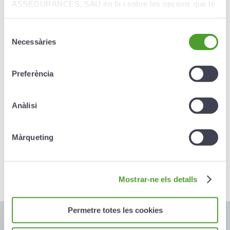
ASSEGURANCES, SAU en fa i sobre les opcions que té
Le coût de la prime est proportionnelle au solde
per configurar el seu navegador i gestionar-les.
débiteur assuré, de cette manière, la prime est
Selecció
réduite à mesure du remboursement des prêts.
Necessàries
de
consentiment
Preferència
Prestations
Anàlisi
Le capital maximum qu'il est possible d'assuré
Màrqueting
équivaut à un solde débiteur de 900 000 euros
maximum.
Mostrar-ne els detalls
Permetre totes les cookies
En cas de sinistre