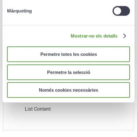
VIDA
Màrqueting
Protegeix el més important
Lorem ipsum dolor sit amet, consectetur adipisicing elit, sed do
Mostrar-ne els detalls
eiusmod tempor incididunt ut labore et
Calcula la teva jubilació
Permetre totes les cookies
Permetre la selecció
Només cookies necessàries
List Title
List Content