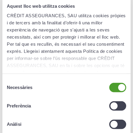
Aquest lloc web utilitza cookies
Prestaciones
CRÈDIT ASSEGURANCES, SAU utilitza cookies pròpies
i de tercers amb la finalitat d’oferir-li una millor
experiència de navegació que s’ajusti a les seves
Capital assegurat a partir de 12.000 euros
necessitats, així com per protegir i millorar el lloc web.
ampliable fins a 1.200.000 euros.Capital
Per tal que es recullin, és necessari el seu consentiment
asegurado a partir de 12.000 euros ampliables
exprés. Llegeixi atentament aquesta Política de cookies
hasta 1.200.000 euros.
per informar-se sobre l’ús responsable que CRÈDIT
Los capitales asegurados por este seguro son
ASSEGURANCES, SAU en fa i sobre les opcions que té
compatibles con otros capitales asegurados en
per configurar el seu navegador i gestionar-les.
otros seguros de vida sin perjuicio en la
Selecció
indemnización.
Necessàries
de
En caso de enfermedad grave o invalidez total y
consentiment
permanente del asegurado, el beneficiario será él
Preferència
mismo.
Anàlisi
Además de la defunción, pueden contratarse otras
garantías: