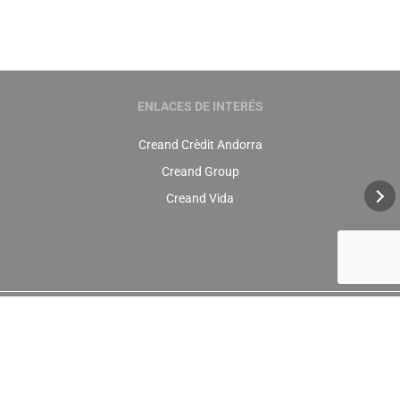
ENLACES DE INTERÉS
Creand Crèdit Andorra
Creand Group
Creand Vida
+376 88 88 88
info@creandestalvi.ad
© 2026 Creand Estalvi