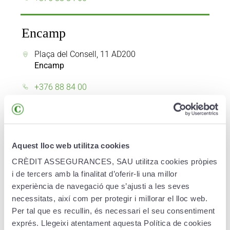
Encamp
Plaça del Consell, 11 AD200
Encamp
+376 88 84 00
Escaldes
Av. Carlemany, 42 AD700
Aquest lloc web utilitza cookies
Escaldes-Engordany
CRÈDIT ASSEGURANCES, SAU utilitza cookies pròpies
i de tercers amb la finalitat d’oferir-li una millor
+376 88 82 00
experiència de navegació que s’ajusti a les seves
necessitats, així com per protegir i millorar el lloc web.
La Massana
Per tal que es recullin, és necessari el seu consentiment
exprés. Llegeixi atentament aquesta Política de cookies