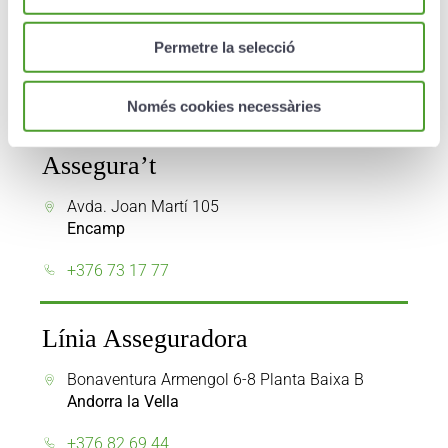
Corredorías
Permetre la selecció
Només cookies necessàries
Assegura’t
Avda. Joan Martí 105
Encamp
+376 73 17 77
Línia Asseguradora
Bonaventura Armengol 6-8 Planta Baixa B
Andorra la Vella
+376 82 69 44