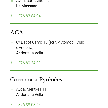
Avda. Sant Antoni 91
La Massana
+376 83 84 94
ACA
C/ Babot Camp 13 (edif. Automòbil Club
d’Andorra)
Andorra la Vella
+376 80 34 00
Corredoria Pyrénées
Avda. Meritxell 11
Andorra la Vella
+376 88 03 44