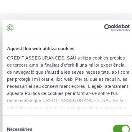
* Las casillas marcadas con un asterisco son obligatorias.
¿Qué gestión quieres efectuar?
*
Aquest lloc web utilitza cookies
CRÈDIT ASSEGURANCES, SAU utilitza cookies pròpies i
de tercers amb la finalitat d’oferir-li una millor experiència
de navegació que s’ajusti a les seves necessitats, així com
¿Quieres adjuntar un fichero?
(Añade hasta 3 archivos o
20 MB)
per protegir i millorar el lloc web. Per tal que es recullin, és
necessari el seu consentiment exprés. Llegeixi atentament
Buscar archivo
aquesta Política de cookies per informar-se sobre l’ús
responsable que CRÈDIT ASSEGURANCES, SAU en fa i
Nombre
*
sobre les opcions que té per configurar el seu navegador i
gestionar-les.
Selecció
Necessàries
Apellidos
*
de