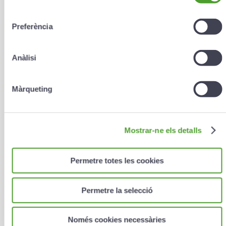
consentiment
Preferència
E-mail
*
Anàlisi
Màrqueting
Teléfono (ej. 00376000000)
Mostrar-ne els detalls
Escriba aquí sus comentarios
Permetre totes les cookies
Permetre la selecció
Només cookies necessàries