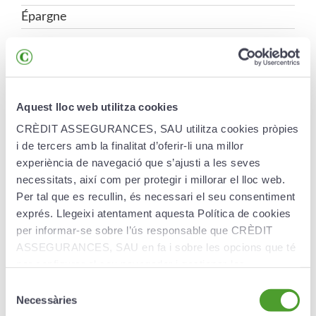
Épargne
Qu’est-ce qu’un fonds de pension
et à quoi sert-il ?
Aquest lloc web utilitza cookies
Les plans de pensions vous
CRÈDIT ASSEGURANCES, SAU utilitza cookies pròpies
permettent d’épargner
i de tercers amb la finalitat d’oferir-li una millor
progressivement et de maintenir le
experiència de navegació que s’ajusti a les seves
niveau de vie que vous aviez en
necessitats, així com per protegir i millorar el lloc web.
travaillant lorsque vous serez à la
Per tal que es recullin, és necessari el seu consentiment
retraite.
exprés. Llegeixi atentament aquesta Política de cookies
per informar-se sobre l’ús responsable que CRÈDIT
Quand puis-je percevoir un fonds
ASSEGURANCES, SAU en fa i sobre les opcions que té
de pension ?
per configurar el seu navegador i gestionar-les.
Selecció
Si je suis très conservateur et je
Necessàries
de
veux garantir les cotisations, puis-je