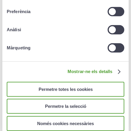
consentiment
le faire ?
Preferència
Une fois arrivé à échéance,
comment puis-je le percevoir ?
Anàlisi
Est-ce qu’il présente des avantages
fiscaux ? Effectivement.
Màrqueting
Quelle est la différence entre un
fonds de pension et un plan
Mostrar-ne els detalls
d’épargne retraite ?
Permetre totes les cookies
Existe-t-il des avantages fiscaux
avec les plans étudiant ?
Permetre la selecció
Quelle est l’échéance du plan
étudiant ?
Només cookies necessàries