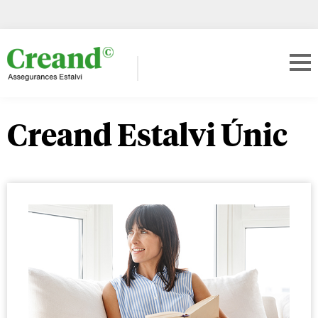
Creand Estalvi Únic