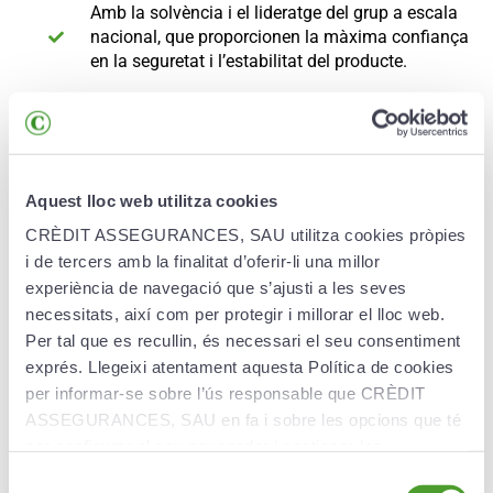
Amb la solvència i el lideratge del grup a escala
nacional, que proporcionen la màxima confiança
en la seguretat i l’estabilitat del producte.
El producte inverteix en empreses sostenibles.
Segons el proveïdor de dades Clarity AI, aquest
producte mostra un estalvi en emissió de CO₂,
consum d’energia i consum d’aigua contra el
benchmark
.
Aquest lloc web utilitza cookies
CRÈDIT ASSEGURANCES, SAU utilitza cookies pròpies
i de tercers amb la finalitat d’oferir-li una millor
experiència de navegació que s’ajusti a les seves
necessitats, així com per protegir i millorar el lloc web.
Avantatges
Per tal que es recullin, és necessari el seu consentiment
exprés. Llegeixi atentament aquesta Política de cookies
per informar-se sobre l’ús responsable que CRÈDIT
Preservació del capital.
Garantia del 100% de
ASSEGURANCES, SAU en fa i sobre les opcions que té
l’aportació al venciment del producte (capital
per configurar el seu navegador i gestionar-les.
garantit al venciment del producte).
Selecció